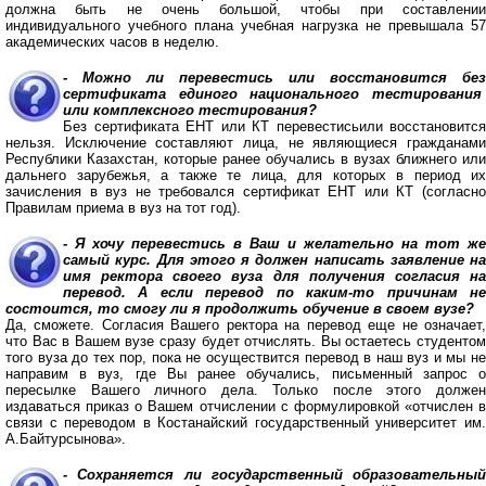
должна быть не очень большой, чтобы при составлении
индивидуального учебного плана учебная нагрузка не превышала 57
академических часов в неделю.
- Можно ли перевестись или восстановится без
сертификата единого национального тестирования
или комплексного тестирования?
Без сертификата ЕНТ или КТ перевестисьили восстановится
нельзя. Исключение составляют лица, не являющиеся гражданами
Республики Казахстан, которые ранее обучались в вузах ближнего или
дальнего зарубежья, а также те лица, для которых в период их
зачисления в вуз не требовался сертификат ЕНТ или КТ (согласно
Правилам приема в вуз на тот год).
- Я хочу перевестись в Ваш и желательно на тот же
самый курс. Для этого я должен написать заявление на
имя ректора своего вуза для получения согласия на
перевод. А если перевод по каким-то причинам не
состоится, то смогу ли я продолжить обучение в своем вузе?
Да, сможете. Согласия Вашего ректора на перевод еще не означает,
что Вас в Вашем вузе сразу будет отчислять. Вы остаетесь студентом
того вуза до тех пор, пока не осуществится перевод в наш вуз и мы не
направим в вуз, где Вы ранее обучались, письменный запрос о
пересылке Вашего личного дела. Только после этого должен
издаваться приказ о Вашем отчислении с формулировкой «отчислен в
связи с переводом в Костанайский государственный университет им.
А.Байтурсынова».
- Сохраняется ли государственный образовательный