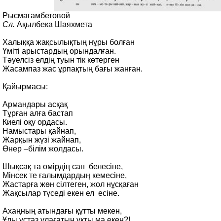
Рысмағамбетовой
Сл.
Ақылбека Шаяхмета
Халыққа жақсылықтың нұры болған
Үміті арыстардың орындалған.
Тәуелсіз елдің туын тік көтерген
Жасампаз жас ұрпақтың бағы жанған.
Қайырмасы:
Армандары асқақ
Тұрған алға бастап
Киелі оқу ордасы.
Намыстары қайнап,
Жарқын жүзі жайнап,
Өнер –білім жолдасы.
Шықсақ та өмірдің сан белесіне,
Мінсек те ғалымдардың кемесіне,
Жастарға жөн сілтеген, жол нұсқаған
Жақсылар түседі екен ел есіне.
Ахаңның атындағы құтты мекен,
Ұлы ұстаз ұлағатын ұқты ма екен?!