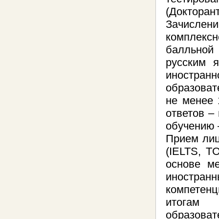
(Докторант
Зачислен
комплексн
балльной 
русским 
иностран
образоват
не менее 
ответов –
обучению 
Прием лиц
(IELTS, T
основе м
иностра
компетенц
итогам 
образоват