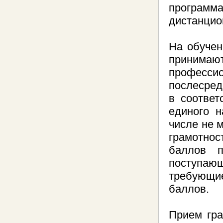
програм
дистанцио
На обучен
принимаю
професси
послесред
в соответ
единого н
числе не 
грамотнос
баллов п
поступающ
требующие
баллов.
Прием гр