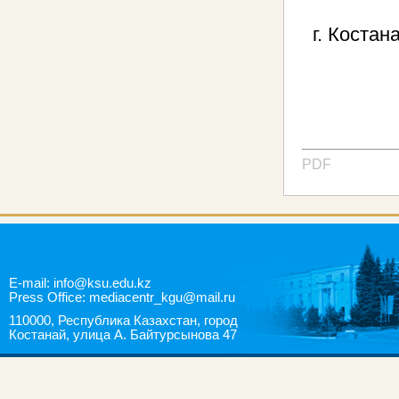
г. Костан
PDF
E-mail: info@ksu.edu.kz
Press Office: mediacentr_kgu@mail.ru
110000, Республика Казахстан, город
Костанай, улица А. Байтурсынова 47