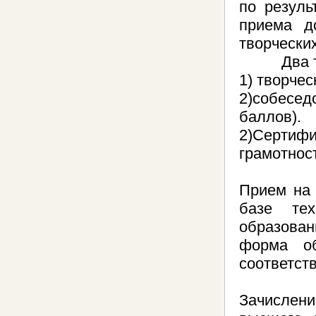
по резуль
приема д
творчески
Два твор
1) творчес
2)собесед
баллов).
2)Сертиф
грамотност
Прием на 
базе тех
образован
форма об
соответст
Зачислен