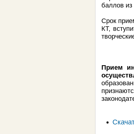
баллов из
Срок прие
КТ, вступ
творческие
Прием ин
осуществ
образован
признаю
законодат
Скача