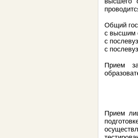
высшего 
проводитс
Общий гос
с высшим 
с послеву
с послеву
Прием за
образовате
Прием лиц
подгото
осуществл
тестиров