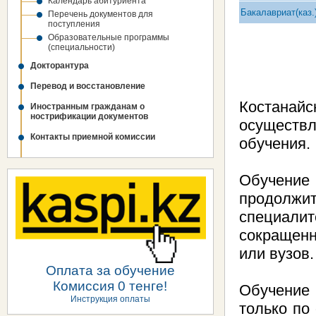
Календарь абитуриента
Бакалавриат
(каз.
Перечень документов для
поступления
Образовательные программы
(специальности)
Докторантура
Перевод и восстановление
Костанайс
Иностранным гражданам о
нострификации документов
осуществ
Контакты приемной комиссии
обучения.
Обучение 
продолжи
специали
сокращенн
или вузов.
Оплата за обучение
Комиссия 0 тенге!
Обучение 
Инструкция оплаты
только по