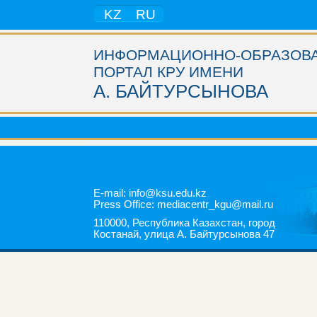
KZ
RU
ИНФОРМАЦИОННО-ОБРАЗОВ
ПОРТАЛ КРУ ИМЕНИ
А. БАЙТУРСЫНОВА
E-mail: info@ksu.edu.kz
Press Office: mediacentr_kgu@mail.ru
110000, Республика Казахстан, город
Костанай, улица А. Байтурсынова 47